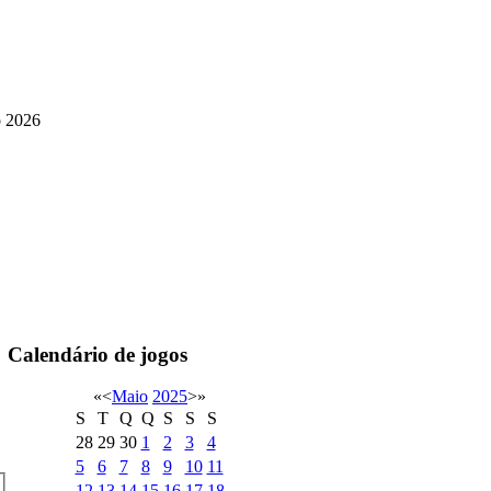
o 2026
Calendário de jogos
«
<
Maio
2025
>
»
S
T
Q
Q
S
S
S
28
29
30
1
2
3
4
5
6
7
8
9
10
11
12
13
14
15
16
17
18