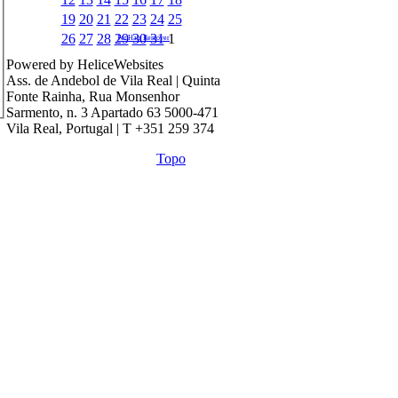
19
20
21
22
23
24
25
26
27
28
29
30
31
1
Pet Hair Remover
Powered by HeliceWebsites
Ass. de Andebol de Vila Real | Quinta
Fonte Rainha, Rua Monsenhor
Sarmento, n. 3 Apartado 63 5000-471
Vila Real, Portugal | T +351 259 374
Topo