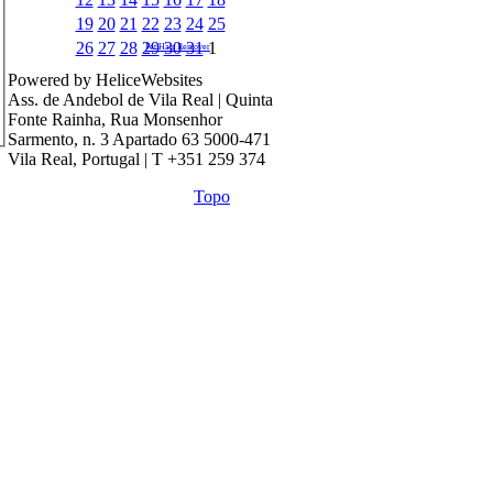
19
20
21
22
23
24
25
26
27
28
29
30
31
1
Pet Hair Remover
Powered by HeliceWebsites
Ass. de Andebol de Vila Real | Quinta
Fonte Rainha, Rua Monsenhor
Sarmento, n. 3 Apartado 63 5000-471
Vila Real, Portugal | T +351 259 374
Topo