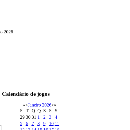
to 2026
Calendário de jogos
«
<
Janeiro
2026
>
»
S
T
Q
Q
S
S
S
29
30
31
1
2
3
4
5
6
7
8
9
10
11
12
13
14
15
16
17
18