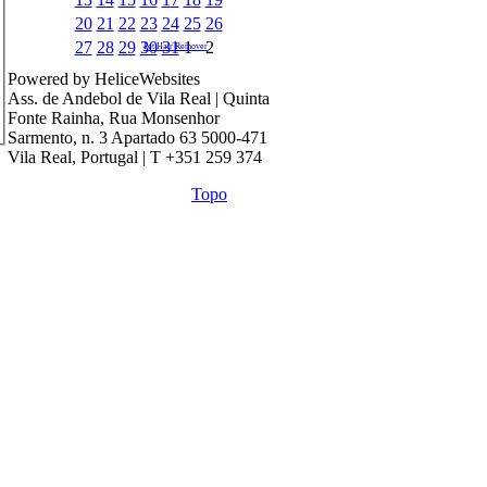
20
21
22
23
24
25
26
27
28
29
30
31
1
2
Pet Hair Remover
Powered by HeliceWebsites
Ass. de Andebol de Vila Real | Quinta
Fonte Rainha, Rua Monsenhor
Sarmento, n. 3 Apartado 63 5000-471
Vila Real, Portugal | T +351 259 374
Topo