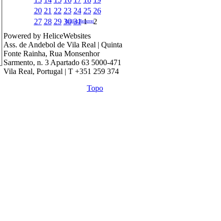
20
21
22
23
24
25
26
27
28
29
30
31
1
2
Pet Hair Remover
Powered by HeliceWebsites
Ass. de Andebol de Vila Real | Quinta
Fonte Rainha, Rua Monsenhor
Sarmento, n. 3 Apartado 63 5000-471
Vila Real, Portugal | T +351 259 374
Topo