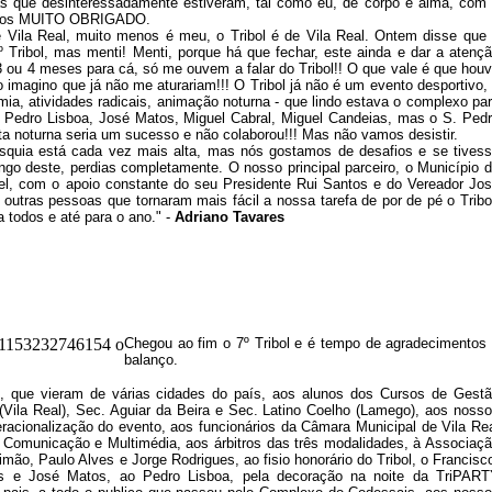
s que desinteressadamente estiveram, tal como eu, de corpo e alma, com
 todos MUITO OBRIGADO.
 Vila Real, muito menos é meu, o Tribol é de Vila Real. Ontem disse que
8º Tribol, mas menti! Menti, porque há que fechar, este ainda e dar a atenç
3 ou 4 meses para cá, só me ouvem a falar do Tribol!! O que vale é que hou
o imagino que já não me aturariam!!! O Tribol já não é um evento desportivo,
ia, atividades radicais, animação noturna - que lindo estava o complexo pa
 Pedro Lisboa, José Matos, Miguel Cabral, Miguel Candeias, mas o S. Ped
ta noturna seria um sucesso e não colaborou!!! Mas não vamos desistir.
fasquia está cada vez mais alta, mas nós gostamos de desafios e se tives
ngo deste, perdias completamente. O nosso principal parceiro, o Município 
vel, com o apoio constante do seu Presidente Rui Santos e do Vereador Jo
tras pessoas que tornaram mais fácil a nossa tarefa de por de pé o Tribo
odos e até para o ano." -
Adriano Tavares
Chegou ao fim o 7º Tribol e é tempo de agradecimentos
balanço.
o, que vieram de várias cidades do país, aos alunos dos Cursos de Gest
Vila Real), Sec. Aguiar da Beira e Sec. Latino Coelho (Lamego), aos noss
racionalização do evento, aos funcionários da Câmara Municipal de Vila Re
 Comunicação e Multimédia, aos árbitros das três modalidades, à Associaç
mão, Paulo Alves e Jorge Rodrigues, ao fisio honorário do Tribol, o Francisc
as e José Matos, ao Pedro Lisboa, pela decoração na noite da TriPAR