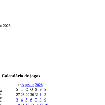
to 2026
Calendário de jogos
«
<
Agostop
2026
>
»
S
T
Q
Q
S
S
S
 a
de
27
28
29
30
31
1
2
up
3
4
5
6
7
8
9
 a
os
10
11
12
13
14
15
16