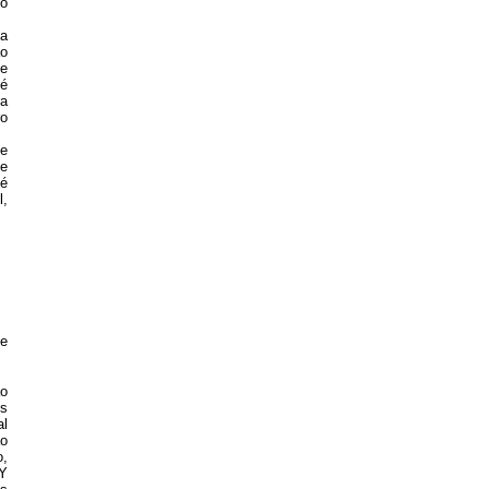
 o
 a
ão
ve
 é
ra
ro
se
de
sé
l,
 e
ão
os
al
ão
o,
TY