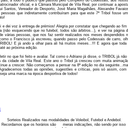
s pais, a todo o publico que passou pelo Complexo do Codessais, aos noss
atrocinador oficial, e à Câmara Municipal de Vila Real, por continuar a apost
ui Santos, Vereador do Desporto, José Maria Magalhães, Alexandre Favaio
pessoas que indiretamente contribuíram para que este 7ª Tribol fosse u
to!
 e dei voz à entrega de prémios! Alegria por constatar que chegando ao fim
a (não esquecendo que no futebol, todos são árbitros...), e ver na página 
e várias pessoas, que nos faz sentir realizados nos meses despendidos 
como o Francisco já escreveu, quando passo pelo Codessais de carro, ol
 TRIBOL! E já ando a olhar para ali há muitos meses...!!! E agora que toda
 até ao próxima edição.
ir no que foi feito e avaliar. Tal como o Adriano já disse, o TRIBOL já não
 da cidade de Vila Real. Este ano o Tribol já cresceu com muita animaçã
tinue a crescer. Não começamos a pensar na 8ª edição no dia seguinte...m
 Agradecemos todas as opiniões, sugestões e críticas, pois só assim, com
seja uma marca na época desportiva de todos!
a
Sorteios Realizados nas modalidades de Voleibol, Futebol e Andebol.
Recordamos que os horários são meras indicações, não sendo por isso