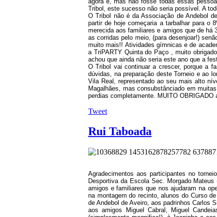
agora é, mas não fosse todas essas pessoa
Tribol, este sucesso não seria possível. A
O Tribol não é da Associação de Andebol de
partir de hoje começaria a tarbalhar para o 
merecida aos familiares e amigos que de há 
as corridas pelo meio, (para desenjoar!) senã
muito mais!! Atividades gímnicas e de academ
a TriPARTY Quinta do Paço , muito obrigado
achou que ainda não seria este ano que a fes
O Tribol vai continuar a crescer, porque a 
dúvidas, na preparação deste Torneio e ao lo
Vila Real, representado ao seu mais alto ní
Magalhães, mas consubstânciado em muitas ou
perdias completamente. MUITO OBRIGADO a t
Tweet
Rui Taboada
Agradecimentos aos participantes no tornei
Desportiva da Escola Sec. Morgado Mateus (
amigos e familiares que nos ajudaram na ope
na montagem do recinto, alunos do Curso de
de Andebol de Aveiro, aos padrinhos Carlos Si
aos amigos Miguel Cabral, Miguel Candei