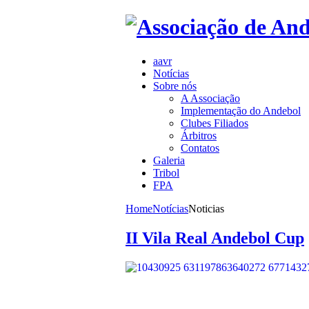
aavr
Notícias
Sobre nós
A Associação
Implementação do Andebol
Clubes Filiados
Árbitros
Contatos
Galeria
Tribol
FPA
Home
Notícias
Noticias
II Vila Real Andebol Cup