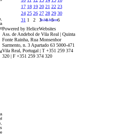
17
18
19
20
21
22
23
24
25
26
27
28
29
30
e,
31
1
2
3
4
5
6
Pet Hair Remover
oa
no
Powered by HeliceWebsites
Ass. de Andebol de Vila Real | Quinta
Fonte Rainha, Rua Monsenhor
Sarmento, n. 3 Apartado 63 5000-471
Vila Real, Portugal | T +351 259 374
al
320 | F +351 259 374 320
la
el
s,
as
ue