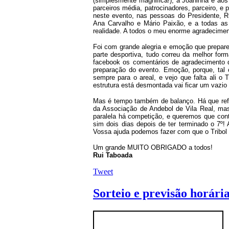
(simplesmente magnifica!), à Joaninha e ao
parceiros média, patrocinadores, parceiro, e p
neste evento, nas pessoas do Presidente, R
Ana Carvalho e Mário Paixão, e a todas as 
realidade. A todos o meu enorme agradecimen
Foi com grande alegria e emoção que preparei
parte desportiva, tudo correu da melhor form
facebook os comentários de agradecimento d
preparação do evento. Emoção, porque, tal 
sempre para o areal, e vejo que falta ali o
estrutura está desmontada vai ficar um vazio
Mas é tempo também de balanço. Há que reflet
da Associação de Andebol de Vila Real, mas
paralela há competição, e queremos que con
sim dois dias depois de ter terminado o 7º!
Vossa ajuda podemos fazer com que o Tribol 
Um grande MUITO OBRIGADO a todos!
Rui Taboada
Tweet
Sorteio e previsão horári