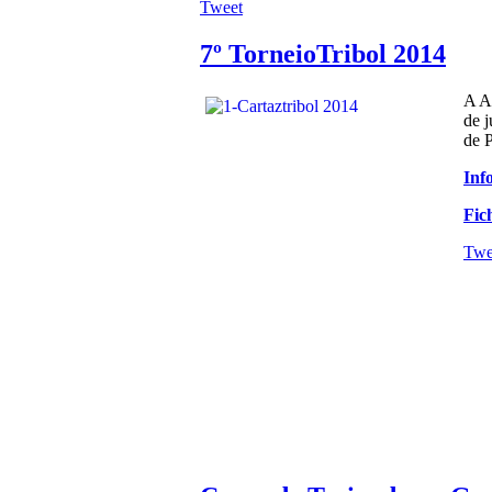
Tweet
7º TorneioTribol 2014
A As
de j
de P
Inf
Fic
Twe