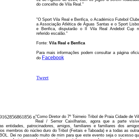
do concelho de Vila Real."
"O Sport Vila Real e Benfica, o Académico Futebol Club
a Associação Atlética de Águas Santas e o Sport Lisb
e Benfica, disputarão o II Vila Real Andebol Cup 
referido escalão."
Fonte:
Vila Real e Benfica
Para mais informações podem consultar a página ofici
Facebook
do
Tweet
"Como Diretor do 7º Toirneio Tribol de Praia Cidade de Vi
Real / Sernor Caixilharias, agora que a parte visív
s entidades, patrocinadores, amigos, familiares e familiares dos amigo
dos membros do núcleo duro do Tribol (Feitais e Taboada) e a todas as outr
BOL. Dei no passado muito de mim para que este evento seja o sucesso q