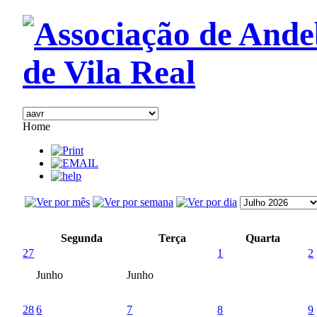
Home
Segunda
Terça
Quarta
27
1
2
Junho
Junho
28
6
7
8
9